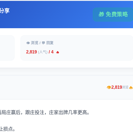
分享
🎁 免费策略
👁 浏览 / 💬 回复
2,819
/ 4
(人气)
🔥

2,819
👁
浏览
两局庄赢后，跟庄投注，庄家出牌几率更高。
止损点。