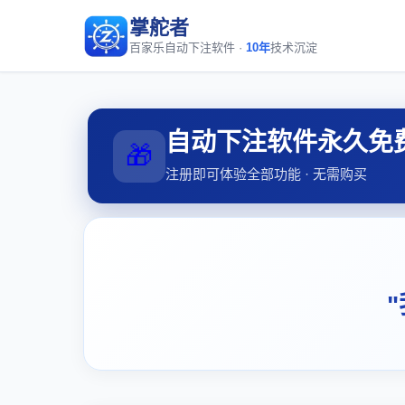
掌舵者
百家乐自动下注软件 ·
10年
技术沉淀
自动下注软件永久免
🎁
注册即可体验全部功能 · 无需购买