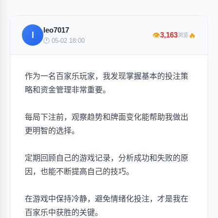
leo7017
l
🔥
3,163
👁
浏览
🕐 05-02 18:00
作为一名百家乐玩家，我发现掌握基本的投注策
略和资金管理非常重要。
每局下注前，观察趋势和牌面变化能帮助我做出
更明智的选择。
定期回顾自己的游戏记录，分析成功和失败的原
因，也能不断提高自己的技巧。
在游戏中保持冷静，避免情绪化投注，才是我在
百家乐中获胜的关键。