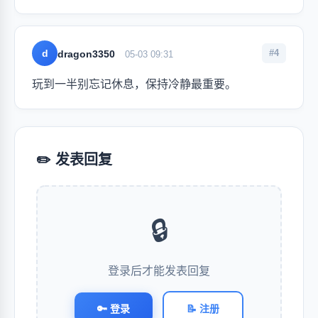
d
#4
dragon3350
05-03 09:31
玩到一半别忘记休息，保持冷静最重要。
✏️ 发表回复
🔒
登录后才能发表回复
🔑 登录
📝 注册