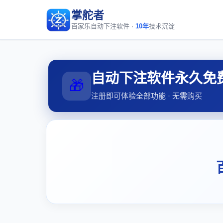
掌舵者
百家乐自动下注软件 ·
10年
技术沉淀
自动下注软件永久免
🎁
注册即可体验全部功能 · 无需购买