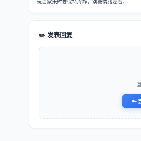
玩百家乐时要保持冷静，别被情绪左右。
✏️ 发表回复
🔑 