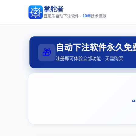
掌舵者
百家乐自动下注软件 ·
10年
技术沉淀
自动下注软件永久免
🎁
注册即可体验全部功能 · 无需购买