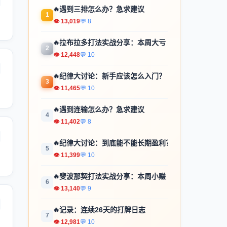
🔥
遇到三排怎么办？急求建议
1
👁 13,019
💬 8
🔥
拉布拉多打法实战分享：本周大亏
2
👁 12,448
💬 10
🔥
纪律大讨论：新手应该怎么入门？
3
👁 11,465
💬 10
🔥
遇到连输怎么办？急求建议
4
👁 11,402
💬 8
🔥
纪律大讨论：到底能不能长期盈利？
5
👁 11,399
💬 10
🔥
斐波那契打法实战分享：本周小赚
6
👁 13,140
💬 9
🔥
记录：连续26天的打牌日志
7
👁 12,981
💬 10