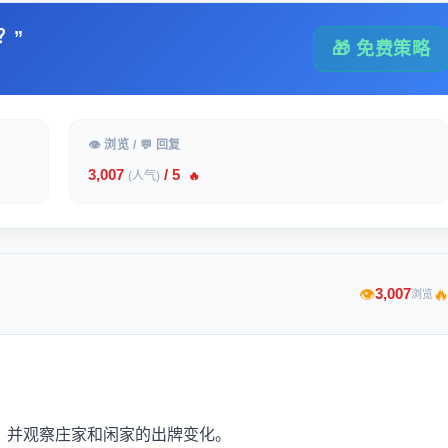
？”
🎁 免费策略
👁 浏览 / 💬 回复
3,007
/ 5
(人气)
🔥

3,007
👁
浏览
，并观察庄家和闲家的出牌变化。