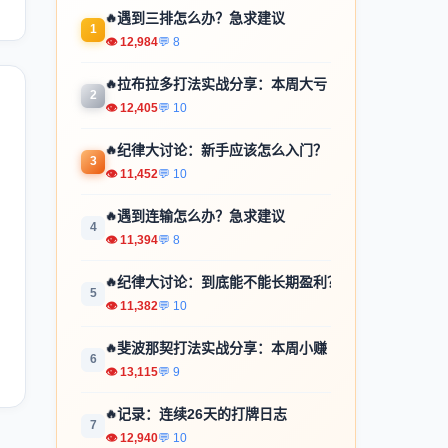
🔥
遇到三排怎么办？急求建议
1
👁 12,984
💬 8
🔥
拉布拉多打法实战分享：本周大亏
2
👁 12,405
💬 10
🔥
纪律大讨论：新手应该怎么入门？
3
👁 11,452
💬 10
🔥
遇到连输怎么办？急求建议
4
👁 11,394
💬 8
🔥
纪律大讨论：到底能不能长期盈利？
5
👁 11,382
💬 10
🔥
斐波那契打法实战分享：本周小赚
6
👁 13,115
💬 9
🔥
记录：连续26天的打牌日志
7
👁 12,940
💬 10