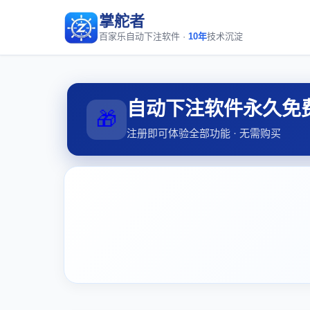
掌舵者
百家乐自动下注软件 ·
10年
技术沉淀
自动下注软件永久免
🎁
注册即可体验全部功能 · 无需购买