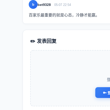
b
bet9328
05-07 22:54
百家乐最重要的就是心态，冷静才能赢。
✏️ 发表回复
🔑 