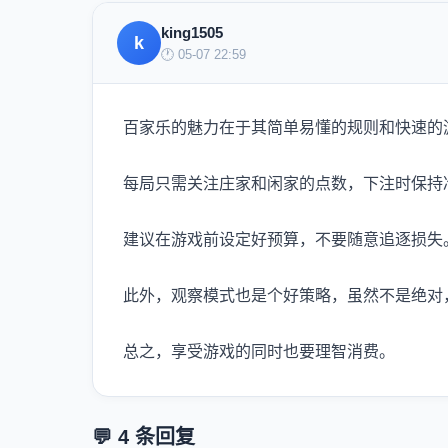
king1505
k
🕐 05-07 22:59
百家乐的魅力在于其简单易懂的规则和快速的
每局只需关注庄家和闲家的点数，下注时保持
建议在游戏前设定好预算，不要随意追逐损失
此外，观察模式也是个好策略，虽然不是绝对
总之，享受游戏的同时也要理智消费。
💬 4 条回复