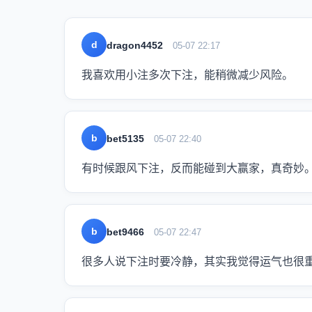
d
dragon4452
05-07 22:17
我喜欢用小注多次下注，能稍微减少风险。
b
bet5135
05-07 22:40
有时候跟风下注，反而能碰到大赢家，真奇妙
b
bet9466
05-07 22:47
很多人说下注时要冷静，其实我觉得运气也很