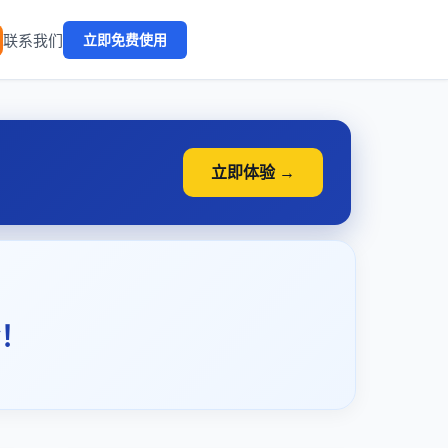
🔥
联系我们
立即免费使用
立即体验 →
！