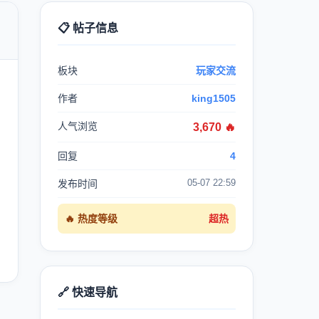
📋 帖子信息

板块
玩家交流
作者
king1505
人气浏览
3,670 🔥
回复
4
05-07 22:59
发布时间
🔥 热度等级
超热
🔗 快速导航