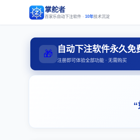
掌舵者
百家乐自动下注软件 ·
10年
技术沉淀
自动下注软件永久免
🎁
注册即可体验全部功能 · 无需购买