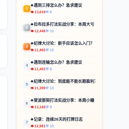
🔥
遇到三排怎么办？急求建议
1
👁 13,019
💬 8
🔥
拉布拉多打法实战分享：本周大亏
2
👁 12,448
💬 10
🔥
纪律大讨论：新手应该怎么入门？
3
👁 11,465
💬 10
🔥
遇到连输怎么办？急求建议
4
👁 11,402
💬 8
🔥
纪律大讨论：到底能不能长期盈利？
5
👁 11,399
💬 10
🔥
斐波那契打法实战分享：本周小赚
6
👁 13,140
💬 9
🔥
记录：连续26天的打牌日志
7
👁 12,981
💬 10