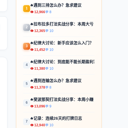
🔥
遇到三排怎么办？急求建议
1
👁 12,966
💬 8
🔥
拉布拉多打法实战分享：本周大亏
2
👁 12,365
💬 10
🔥
纪律大讨论：新手应该怎么入门？
3
👁 11,452
💬 10
🔥
纪律大讨论：到底能不能长期盈利？
4
👁 11,380
💬 10
🔥
遇到连输怎么办？急求建议
5
👁 11,378
💬 8
🔥
斐波那契打法实战分享：本周小赚
6
👁 13,096
💬 9
🔥
记录：连续26天的打牌日志
7
👁 12,940
💬 10