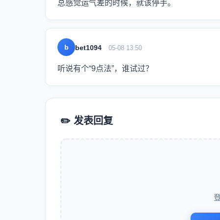
总感觉运气差的时候，就该停手。
b
bet1094
05-08 13:50
听说有个“9点法”，谁试过？
✏️ 发表回复