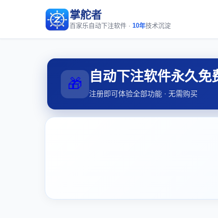
掌舵者
百家乐自动下注软件 ·
10年
技术沉淀
自动下注软件永久免
🎁
注册即可体验全部功能 · 无需购买