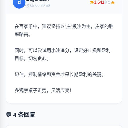
d
🔥
3,541
👁
浏览
🕐 05-09 20:59
在百家乐中，建议坚持以“庄”投注为主，庄家的胜
率略高。
同时，可以尝试用小注追分，设定好止损和盈利
目标，切勿贪心。
记住，控制情绪和资金才是长期盈利的关键。
多观察桌子走势，灵活应变！
💬 4 条回复