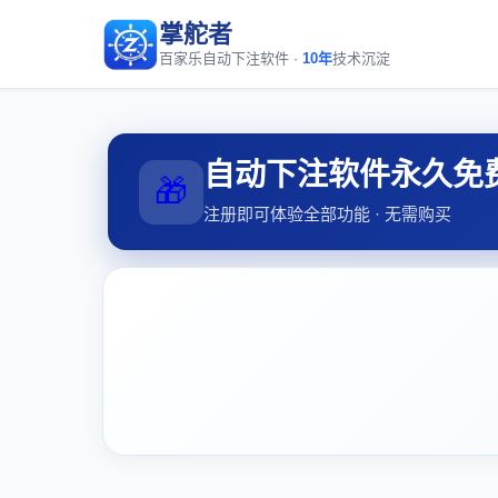
掌舵者
百家乐自动下注软件 ·
10年
技术沉淀
自动下注软件永久免
🎁
注册即可体验全部功能 · 无需购买