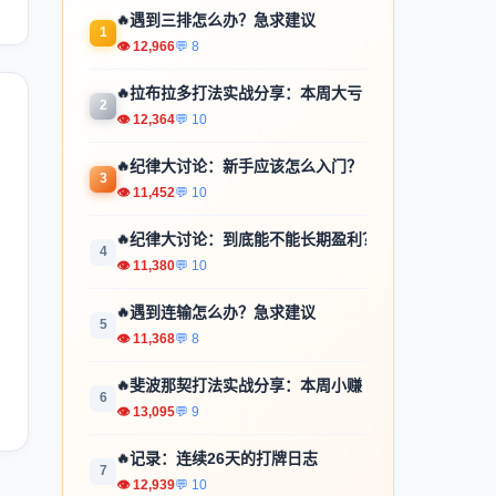
🔥
遇到三排怎么办？急求建议
1
👁 12,966
💬 8
🔥
拉布拉多打法实战分享：本周大亏
2
👁 12,364
💬 10
🔥
纪律大讨论：新手应该怎么入门？
3
👁 11,452
💬 10
🔥
纪律大讨论：到底能不能长期盈利？
4
👁 11,380
💬 10
🔥
遇到连输怎么办？急求建议
5
👁 11,368
💬 8
🔥
斐波那契打法实战分享：本周小赚
6
👁 13,095
💬 9
🔥
记录：连续26天的打牌日志
7
👁 12,939
💬 10