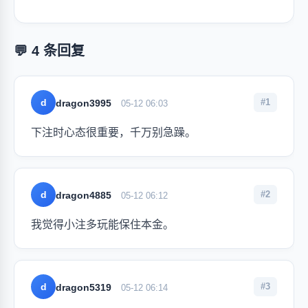
💬 4 条回复
d
#1
dragon3995
05-12 06:03
下注时心态很重要，千万别急躁。
d
#2
dragon4885
05-12 06:12
我觉得小注多玩能保住本金。
d
#3
dragon5319
05-12 06:14