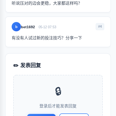
听说压对的边会更稳，大家都这样吗？
b
#4
bet1692
05-12 07:53
有没有人试过新的投注技巧？分享一下
✏️ 发表回复
🔒
登录后才能发表回复