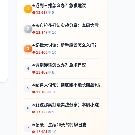
🔥
遇到三排怎么办？急求建议
1
👁 13,012
💬 8
🔥
拉布拉多打法实战分享：本周大亏
2
👁 12,447
💬 10
🔥
纪律大讨论：新手应该怎么入门？
3
👁 11,463
💬 10
🔥
遇到连输怎么办？急求建议
4
👁 11,402
💬 8
🔥
纪律大讨论：到底能不能长期盈利？
5
👁 11,385
💬 10
🔥
斐波那契打法实战分享：本周小赚
6
👁 13,122
💬 9
🔥
记录：连续26天的打牌日志
7
👁 12,981
💬 10