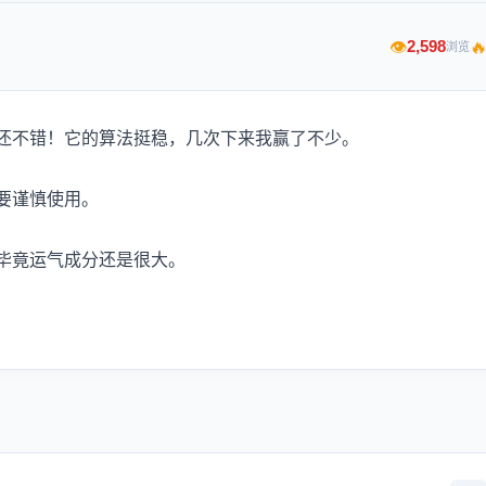

2,598
👁
浏览
还不错！它的算法挺稳，几次下来我赢了不少。
要谨慎使用。
毕竟运气成分还是很大。