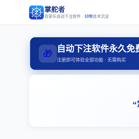
掌舵者
百家乐自动下注软件 ·
10年
技术沉淀
自动下注软件永久免
🎁
注册即可体验全部功能 · 无需购买