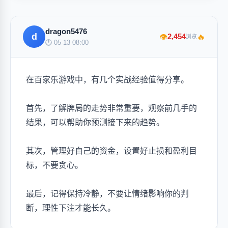
dragon5476
d
🔥
2,454
👁
浏览
🕐 05-13 08:00
在百家乐游戏中，有几个实战经验值得分享。
首先，了解牌局的走势非常重要，观察前几手的
结果，可以帮助你预测接下来的趋势。
其次，管理好自己的资金，设置好止损和盈利目
标，不要贪心。
最后，记得保持冷静，不要让情绪影响你的判
断，理性下注才能长久。