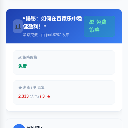
“揭秘：如何在百家乐中稳
🎁 免费
📊
健盈利！”
策略
策略交流 · 由 jack8287 发布
💰 策略价格
免费
👁 浏览 / 💬 回复
2,333
/ 3
(人气)
🔥
jack8287