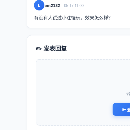
b
bet2132
05-17 11:00
有没有人试过小注慢玩，效果怎么样？
✏️ 发表回复
🔑 