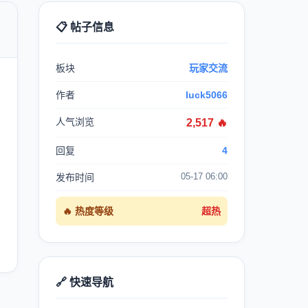
📋 帖子信息

板块
玩家交流
作者
luck5066
人气浏览
2,517 🔥
回复
4
05-17 06:00
发布时间
🔥 热度等级
超热
🔗 快速导航