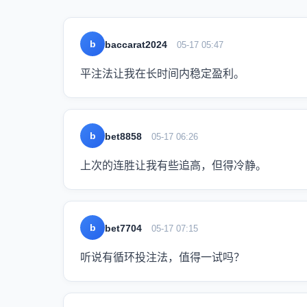
b
baccarat2024
05-17 05:47
平注法让我在长时间内稳定盈利。
b
bet8858
05-17 06:26
上次的连胜让我有些追高，但得冷静。
b
bet7704
05-17 07:15
听说有循环投注法，值得一试吗？