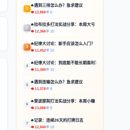
🔥
遇到三排怎么办？急求建议
1
👁 12,966
💬 8
🔥
拉布拉多打法实战分享：本周大亏
2
👁 12,366
💬 10
🔥
纪律大讨论：新手应该怎么入门？
3
👁 11,452
💬 10
🔥
纪律大讨论：到底能不能长期盈利？
4
👁 11,380
💬 10
🔥
遇到连输怎么办？急求建议
5
👁 11,378
💬 8
🔥
斐波那契打法实战分享：本周小赚
6
👁 13,096
💬 9
🔥
记录：连续26天的打牌日志
7
👁 12,940
💬 10