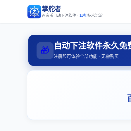
掌舵者
百家乐自动下注软件 ·
10年
技术沉淀
自动下注软件永久免
🎁
注册即可体验全部功能 · 无需购买