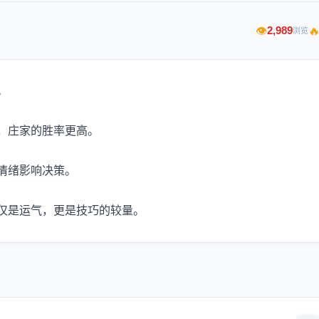

2,989
👁
浏览
。
，庄家的胜率更高。
情绪影响决策。
仅是运气，更是技巧的较量。