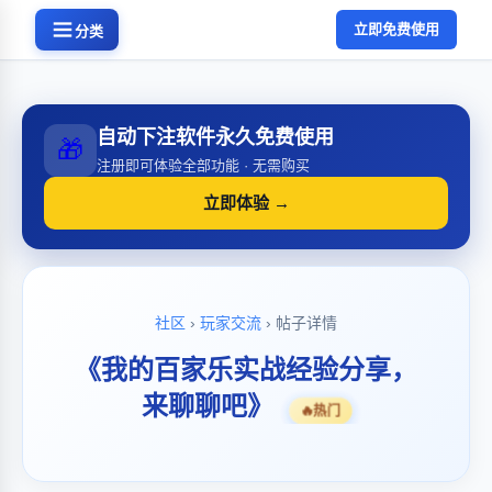
立即免费使用
分类
自动下注软件永久免费使用
🎁
注册即可体验全部功能 · 无需购买
立即体验 →
社区
›
玩家交流
› 帖子详情
《我的百家乐实战经验分享，
来聊聊吧》
🔥
热门