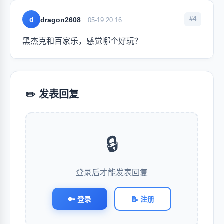
d
#4
dragon2608
05-19 20:16
黑杰克和百家乐，感觉哪个好玩？
✏️ 发表回复
🔒
登录后才能发表回复
🔑 登录
📝 注册