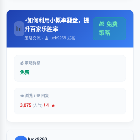
“如何利用小概率翻盘，提
🎁 免费
📊
升百家乐胜率
策略
策略交流 · 由 luck9268 发布
💰 策略价格
免费
👁 浏览 / 💬 回复
3,075
/ 4
(人气)
🔥
luck9268