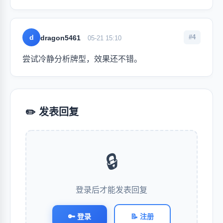
d
#4
dragon5461
05-21 15:10
尝试冷静分析牌型，效果还不错。
✏️ 发表回复
🔒
登录后才能发表回复
🔑 登录
📝 注册