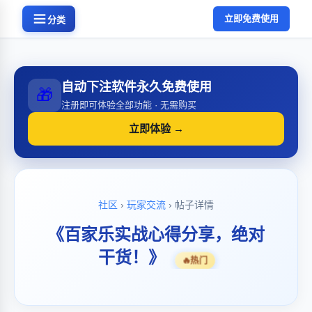
立即免费使用
分类
自动下注软件永久免费使用
🎁
注册即可体验全部功能 · 无需购买
立即体验 →
社区
›
玩家交流
› 帖子详情
《百家乐实战心得分享，绝对
干货！》
🔥
热门