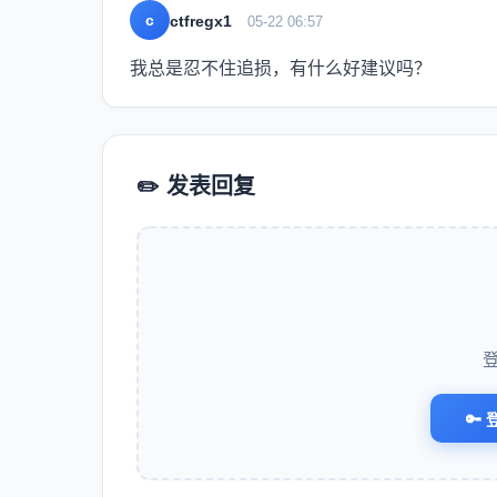
c
ctfregx1
05-22 06:57
我总是忍不住追损，有什么好建议吗？
✏️ 发表回复
🔑 