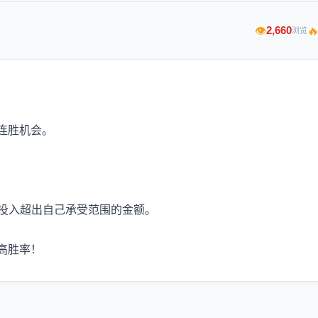

2,660
👁
浏览
连胜机会。
远不要投入超出自己承受范围的金额。
高胜率！