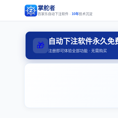
掌舵者
百家乐自动下注软件 ·
10年
技术沉淀
自动下注软件永久免
🎁
注册即可体验全部功能 · 无需购买