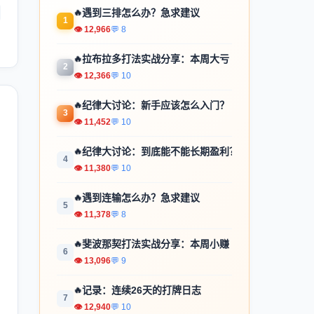
🔥
遇到三排怎么办？急求建议
1
👁 12,966
💬 8
🔥
拉布拉多打法实战分享：本周大亏
2
👁 12,366
💬 10
🔥
纪律大讨论：新手应该怎么入门？
3
👁 11,452
💬 10
🔥
纪律大讨论：到底能不能长期盈利？
4
👁 11,380
💬 10
🔥
遇到连输怎么办？急求建议
5
👁 11,378
💬 8
🔥
斐波那契打法实战分享：本周小赚
6
👁 13,096
💬 9
🔥
记录：连续26天的打牌日志
7
👁 12,940
💬 10