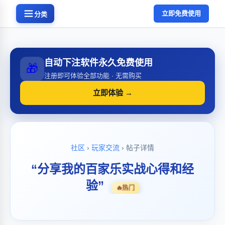
立即免费使用
分类
自动下注软件永久免费使用
🎁
注册即可体验全部功能 · 无需购买
立即体验 →
社区
›
玩家交流
› 帖子详情
“分享我的百家乐实战心得和经
验”
🔥
热门