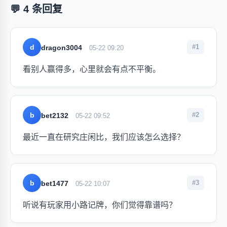
💬 4 条回复
d
#1
dragon3004
05-22 09:20
看别人赢得多，心里就会有点不平衡。
b
#2
bet2132
05-22 09:52
最近一直在研究庄闲比，我们应该怎么选择？
b
#3
bet1477
05-22 10:07
听说有玩家用小路记牌，你们觉得靠谱吗？