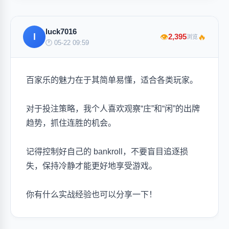
luck7016
l
🔥
2,395
👁
浏览
🕐 05-22 09:59
百家乐的魅力在于其简单易懂，适合各类玩家。
对于投注策略，我个人喜欢观察“庄”和“闲”的出牌
趋势，抓住连胜的机会。
记得控制好自己的 bankroll，不要盲目追逐损
失，保持冷静才能更好地享受游戏。
你有什么实战经验也可以分享一下！