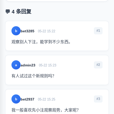
💬 4 条回复
b
#1
bet3285
05-22 15:22
观察别人下注，能学到不少东西。
a
#2
admin23
05-22 15:23
有人试过这个新规则吗？
b
#3
bet2937
05-22 15:25
我一般喜欢先小注观察局势，大家呢？