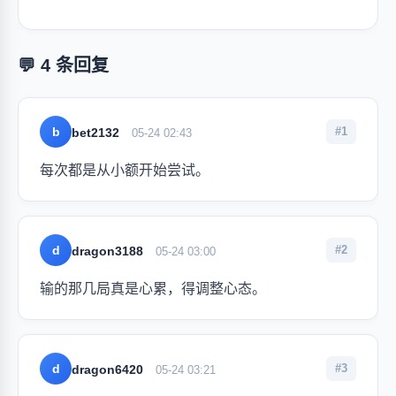
💬 4 条回复
b
#1
bet2132
05-24 02:43
每次都是从小额开始尝试。
d
#2
dragon3188
05-24 03:00
输的那几局真是心累，得调整心态。
d
#3
dragon6420
05-24 03:21