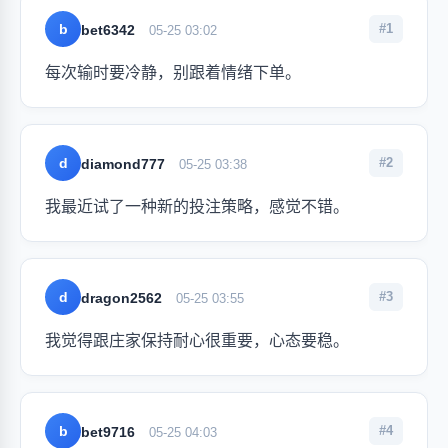
b
#1
bet6342
05-25 03:02
每次输时要冷静，别跟着情绪下单。
d
#2
diamond777
05-25 03:38
我最近试了一种新的投注策略，感觉不错。
d
#3
dragon2562
05-25 03:55
我觉得跟庄家保持耐心很重要，心态要稳。
b
#4
bet9716
05-25 04:03