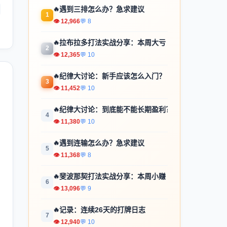
🔥
遇到三排怎么办？急求建议
1
👁 12,966
💬 8
🔥
拉布拉多打法实战分享：本周大亏
2
👁 12,365
💬 10
🔥
纪律大讨论：新手应该怎么入门？
3
👁 11,452
💬 10
🔥
纪律大讨论：到底能不能长期盈利？
4
👁 11,380
💬 10
🔥
遇到连输怎么办？急求建议
5
👁 11,368
💬 8
🔥
斐波那契打法实战分享：本周小赚
6
👁 13,096
💬 9
🔥
记录：连续26天的打牌日志
7
👁 12,940
💬 10