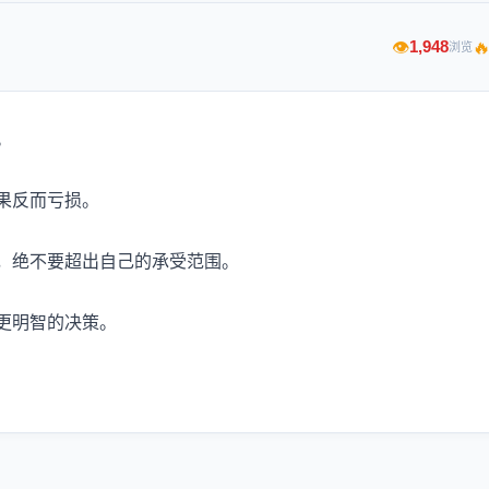

1,948
👁
浏览
。
果反而亏损。
，绝不要超出自己的承受范围。
更明智的决策。
！