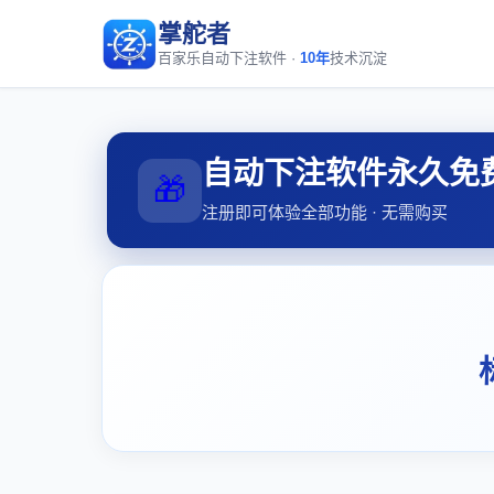
掌舵者
百家乐自动下注软件 ·
10年
技术沉淀
自动下注软件永久免
🎁
注册即可体验全部功能 · 无需购买