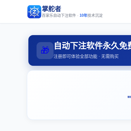
掌舵者
百家乐自动下注软件 ·
10年
技术沉淀
自动下注软件永久免
🎁
注册即可体验全部功能 · 无需购买