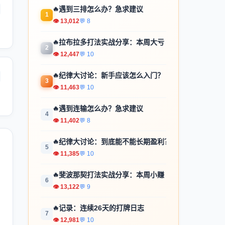
🔥
遇到三排怎么办？急求建议
1
👁 13,012
💬 8
🔥
拉布拉多打法实战分享：本周大亏
2
👁 12,447
💬 10
🔥
纪律大讨论：新手应该怎么入门？
3
👁 11,463
💬 10
🔥
遇到连输怎么办？急求建议
4
👁 11,402
💬 8
🔥
纪律大讨论：到底能不能长期盈利？
5
👁 11,385
💬 10
🔥
斐波那契打法实战分享：本周小赚
6
👁 13,122
💬 9
🔥
记录：连续26天的打牌日志
7
👁 12,981
💬 10