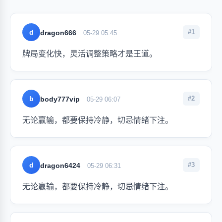
d
#1
dragon666
05-29 05:45
牌局变化快，灵活调整策略才是王道。
b
#2
body777vip
05-29 06:07
无论赢输，都要保持冷静，切忌情绪下注。
d
#3
dragon6424
05-29 06:31
无论赢输，都要保持冷静，切忌情绪下注。