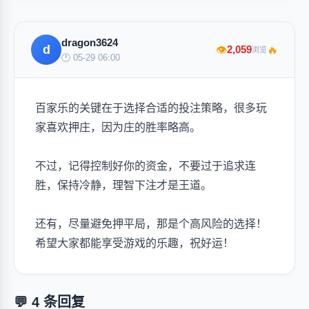
dragon3624
d
🔥
2,059
👁
浏览
🕐 05-29 06:00
百家乐的关键在于选择合适的投注策略，很多玩
家喜欢押庄，因为庄的胜率略高。
不过，记得控制好你的资金，不要过于追求连
胜，保持冷静，理智下注才是王道。
还有，尽量避免押平局，那是个高风险的选择！
希望大家都能享受游戏的乐趣，祝好运！
💬 4 条回复