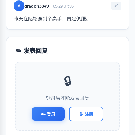
d
#4
dragon3849
05-29 07:56
昨天在赌场遇到个高手，真是佩服。
✏️ 发表回复
🔒
登录后才能发表回复
🔑 登录
📝 注册