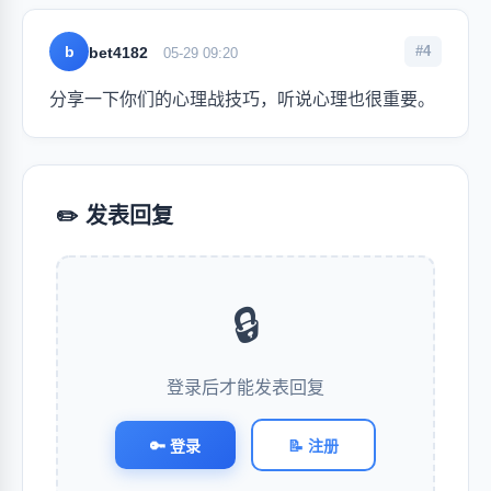
b
#4
bet4182
05-29 09:20
分享一下你们的心理战技巧，听说心理也很重要。
✏️ 发表回复
🔒
登录后才能发表回复
🔑 登录
📝 注册