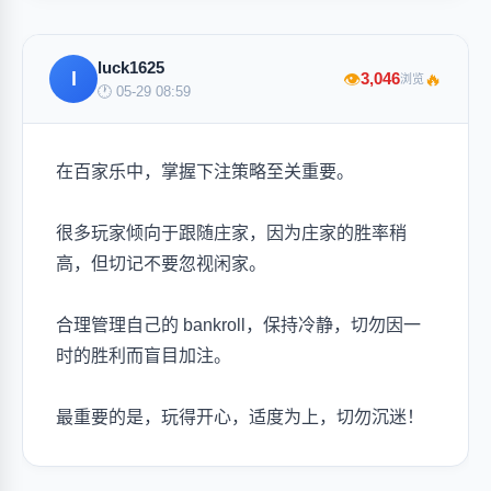
luck1625
l
🔥
3,046
👁
浏览
🕐 05-29 08:59
在百家乐中，掌握下注策略至关重要。
很多玩家倾向于跟随庄家，因为庄家的胜率稍
高，但切记不要忽视闲家。
合理管理自己的 bankroll，保持冷静，切勿因一
时的胜利而盲目加注。
最重要的是，玩得开心，适度为上，切勿沉迷！