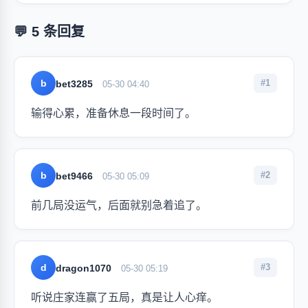
💬 5 条回复
b
#1
bet3285
05-30 04:40
输得心累，准备休息一段时间了。
b
#2
bet9466
05-30 05:09
前几局没运气，后面就别急着追了。
d
#3
dragon1070
05-30 05:19
听说庄家连赢了五局，真是让人心痒。