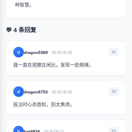
种智慧。
💬 4 条回复
d
#1
dragon5369
05-30 05:49
我一直在观察庄闲比，发现一些规律。
d
#2
dragon6753
05-30 05:59
投注时心态放松，别太焦虑。
b
#3
bet4834
05-30 06:02