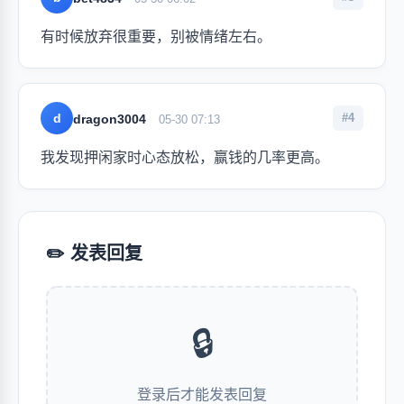
有时候放弃很重要，别被情绪左右。
d
#4
dragon3004
05-30 07:13
我发现押闲家时心态放松，赢钱的几率更高。
✏️ 发表回复
🔒
登录后才能发表回复