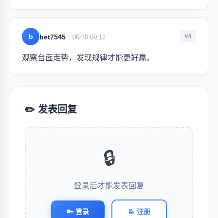
b
#4
bet7545
05-30 09:12
观察台面走势，发现规律才能更好赢。
✏️ 发表回复
🔒
登录后才能发表回复
🔑 登录
📝 注册