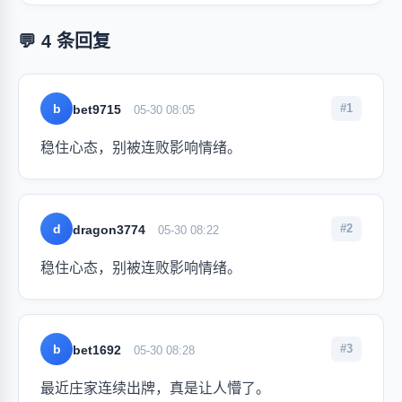
💬 4 条回复
b
#1
bet9715
05-30 08:05
稳住心态，别被连败影响情绪。
d
#2
dragon3774
05-30 08:22
稳住心态，别被连败影响情绪。
b
#3
bet1692
05-30 08:28
最近庄家连续出牌，真是让人懵了。