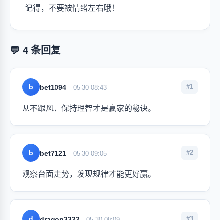
记得，不要被情绪左右哦！
💬 4 条回复
b
#1
bet1094
05-30 08:43
从不跟风，保持理智才是赢家的秘诀。
b
#2
bet7121
05-30 09:05
观察台面走势，发现规律才能更好赢。
d
#3
dragon3322
05-30 09:09