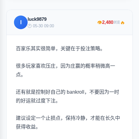
luck9879
l
🔥
2,480
👁
浏览
🕐 05-30 09:00
百家乐其实很简单，关键在于投注策略。
很多玩家喜欢压庄，因为庄赢的概率稍微高一
点。
还有就是控制好自己的 bankroll，不要因为一时
的好运就过度下注。
建议设定一个止损点，保持冷静，才能在长久中
获得收益。