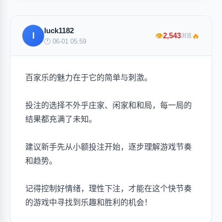
luck1182
l
🔥
2,543
👁
浏览
🕐 06-01 05:59
百家乐的魅力在于它的简单与刺激。
投注的选择不外乎庄家、闲家和和局，每一局的
结果都充满了未知。
建议新手先从小额投注开始，逐步理解游戏节奏
和趋势。
记得控制好情绪，理性下注，才能在这个快节奏
的游戏中寻找到乐趣和胜利的机会！