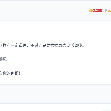

2,308
👁
浏览
这样有一定道理，不过还是要根据局势灵活调整。
跟风。
右你的判断！