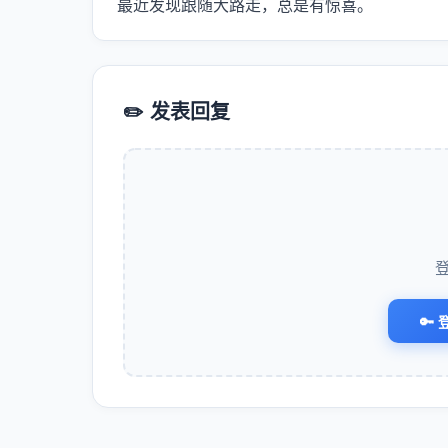
最近发现跟随大路走，总是有惊喜。
✏️ 发表回复
🔑 