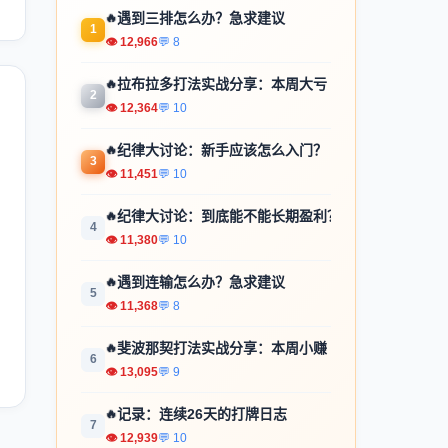
🔥
遇到三排怎么办？急求建议
1
👁 12,966
💬 8
🔥
拉布拉多打法实战分享：本周大亏
2
👁 12,364
💬 10
🔥
纪律大讨论：新手应该怎么入门？
3
👁 11,451
💬 10
🔥
纪律大讨论：到底能不能长期盈利？
4
👁 11,380
💬 10
🔥
遇到连输怎么办？急求建议
5
👁 11,368
💬 8
🔥
斐波那契打法实战分享：本周小赚
6
👁 13,095
💬 9
🔥
记录：连续26天的打牌日志
7
👁 12,939
💬 10