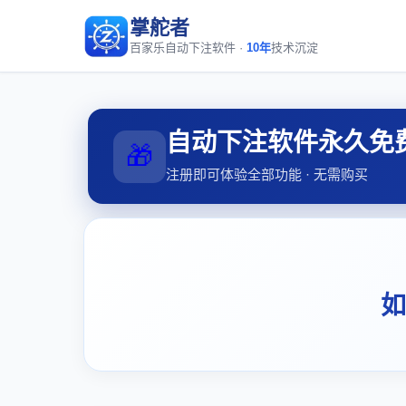
掌舵者
百家乐自动下注软件 ·
10年
技术沉淀
自动下注软件永久免
🎁
注册即可体验全部功能 · 无需购买
如