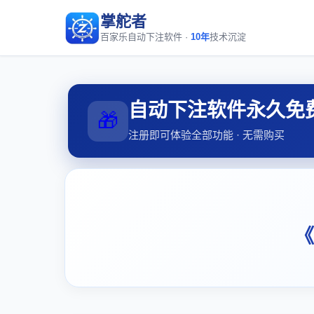
掌舵者
百家乐自动下注软件 ·
10年
技术沉淀
自动下注软件永久免
🎁
注册即可体验全部功能 · 无需购买
《