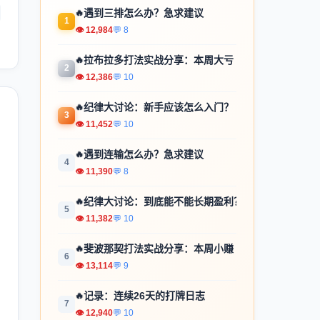
🔥
遇到三排怎么办？急求建议
1
👁 12,984
💬 8
🔥
拉布拉多打法实战分享：本周大亏
2
👁 12,386
💬 10
🔥
纪律大讨论：新手应该怎么入门？
3
👁 11,452
💬 10
🔥
遇到连输怎么办？急求建议
4
👁 11,390
💬 8
🔥
纪律大讨论：到底能不能长期盈利？
5
👁 11,382
💬 10
🔥
斐波那契打法实战分享：本周小赚
6
👁 13,114
💬 9
🔥
记录：连续26天的打牌日志
7
👁 12,940
💬 10