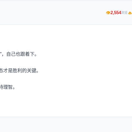

2,554
👁
浏览
”，自己也跟着下。
态才是胜利的关键。
持理智。