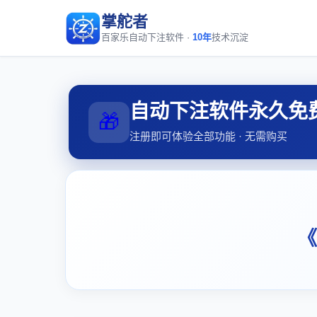
掌舵者
百家乐自动下注软件 ·
10年
技术沉淀
自动下注软件永久免
🎁
注册即可体验全部功能 · 无需购买
《