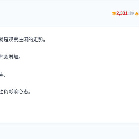

2,331
👁
浏览
就是观察庄闲的走势。
率会增加。
益。
胜负影响心态。