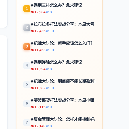
🔥
遇到三排怎么办？急求建议
1
👁 12,984
💬 8
🔥
拉布拉多打法实战分享：本周大亏
2
👁 12,435
💬 10
🔥
纪律大讨论：新手应该怎么入门？
3
👁 11,453
💬 10
🔥
遇到连输怎么办？急求建议
4
👁 11,394
💬 8
🔥
纪律大讨论：到底能不能长期盈利？
5
👁 11,382
💬 10
🔥
斐波那契打法实战分享：本周小赚
6
👁 13,115
💬 9
🔥
资金管理大讨论：怎样才能控制好心...
7
👁 12,149
💬 8