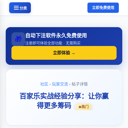
立即免费使用
分类
自动下注软件永久免费使用
🎁
注册即可体验全部功能 · 无需购买
立即体验 →
社区
›
玩家交流
› 帖子详情
百家乐实战经验分享：让你赢
得更多筹码
🔥
热门