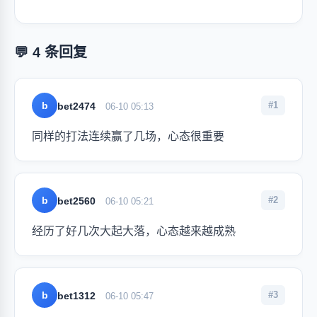
💬 4 条回复
b
#1
bet2474
06-10 05:13
同样的打法连续赢了几场，心态很重要
b
#2
bet2560
06-10 05:21
经历了好几次大起大落，心态越来越成熟
b
#3
bet1312
06-10 05:47