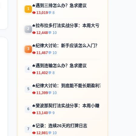
🔥
遇到三排怎么办？急求建议
1
👁 13,019
💬 8
🔥
拉布拉多打法实战分享：本周大亏
2
👁 12,448
💬 10
🔥
纪律大讨论：新手应该怎么入门？
3
👁 11,467
💬 10
🔥
遇到连输怎么办？急求建议
4
👁 11,402
💬 8
🔥
纪律大讨论：到底能不能长期盈利？
5
👁 11,399
💬 10
🔥
斐波那契打法实战分享：本周小赚
6
👁 13,140
💬 9
🔥
记录：连续26天的打牌日志
7
👁 12,981
💬 10