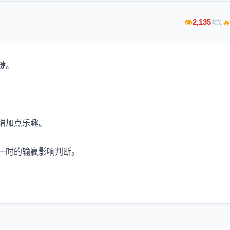

2,135
👁
浏览
键。
增加点乐趣。
一时的输赢影响判断。