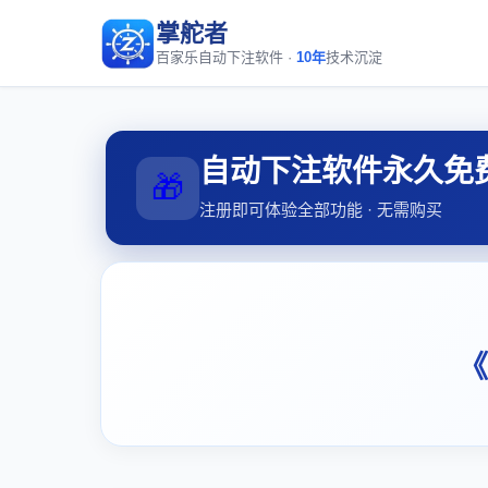
掌舵者
百家乐自动下注软件 ·
10年
技术沉淀
自动下注软件永久免
🎁
注册即可体验全部功能 · 无需购买
《