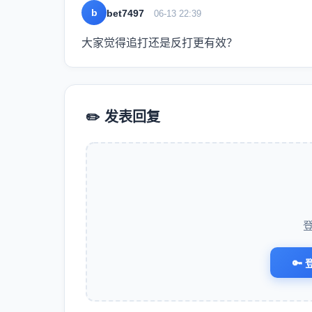
b
bet7497
06-13 22:39
大家觉得追打还是反打更有效？
✏️ 发表回复
🔑 