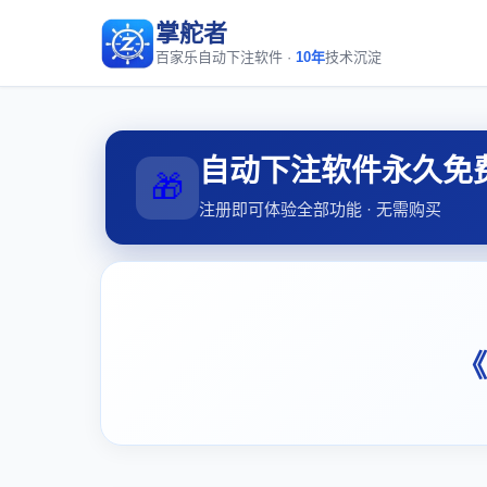
掌舵者
百家乐自动下注软件 ·
10年
技术沉淀
自动下注软件永久免
🎁
注册即可体验全部功能 · 无需购买
《