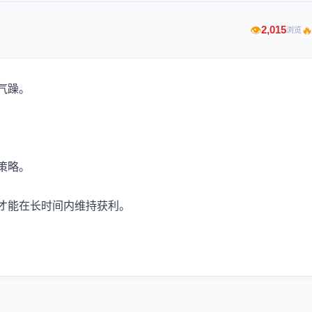

2,015
👁
浏览
气躁。
策略。
才能在长时间内维持获利。