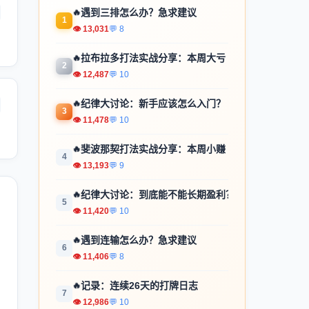
🔥
遇到三排怎么办？急求建议
1
👁 13,031
💬 8
🔥
拉布拉多打法实战分享：本周大亏
2
👁 12,487
💬 10
🔥
纪律大讨论：新手应该怎么入门？
3
👁 11,478
💬 10
🔥
斐波那契打法实战分享：本周小赚
4
👁 13,193
💬 9
🔥
纪律大讨论：到底能不能长期盈利？
5
👁 11,420
💬 10
🔥
遇到连输怎么办？急求建议
6
👁 11,406
💬 8
🔥
记录：连续26天的打牌日志
7
👁 12,986
💬 10