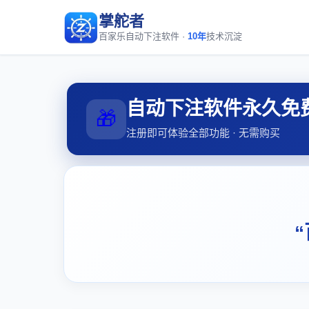
掌舵者
百家乐自动下注软件 ·
10年
技术沉淀
自动下注软件永久免
🎁
注册即可体验全部功能 · 无需购买