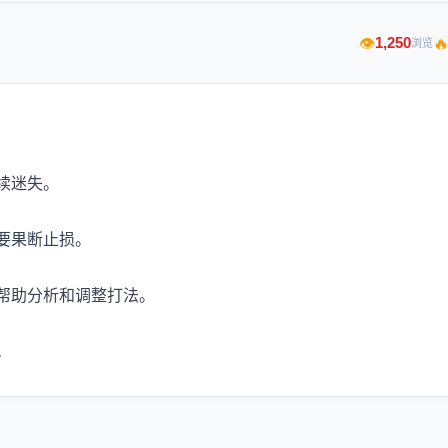

1,250
👁
浏览
续迷失。
要果断止损。
帮助分析和调整打法。
。