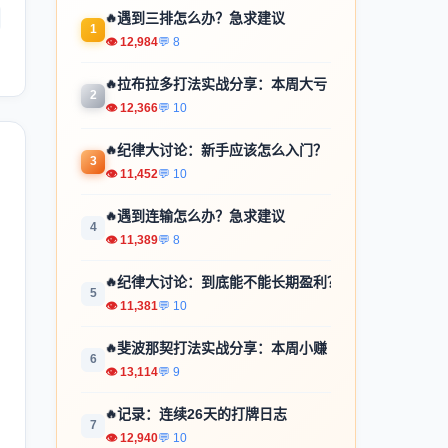
🔥
遇到三排怎么办？急求建议
1
👁 12,984
💬 8
🔥
拉布拉多打法实战分享：本周大亏
2
👁 12,366
💬 10
🔥
纪律大讨论：新手应该怎么入门？
3
👁 11,452
💬 10
🔥
遇到连输怎么办？急求建议
4
👁 11,389
💬 8
🔥
纪律大讨论：到底能不能长期盈利？
5
👁 11,381
💬 10
🔥
斐波那契打法实战分享：本周小赚
6
👁 13,114
💬 9
🔥
记录：连续26天的打牌日志
7
👁 12,940
💬 10