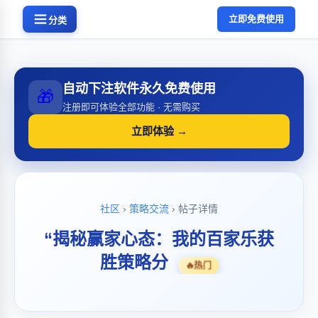
立即免费使用
分类
自动下注软件永久免费使用
🎁
注册即可体验全部功能 · 无需购买
立即体验 →
社区
›
策略交流
› 帖子详情
“揭秘赢家心态：我的百家乐获
胜策略分
🔥
热门