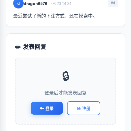
d
#4
dragon6576
06-20 14:34
最近尝试了新的下注方式，还在摸索中。
✏️ 发表回复
🔒
登录后才能发表回复
🔑 登录
📝 注册