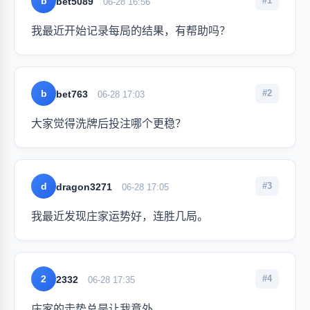
b
#1
bet5089
06-28 16:56
我最近开始记录每局的结果，有帮助吗？
b
#2
bet763
06-28 17:03
大家觉得洗牌后投注哪个更稳？
d
#3
dragon3271
06-28 17:05
我最近发现庄家运势好，连胜几局。
2
#4
2332
06-28 17:35
庄家的走势总是让我意外。