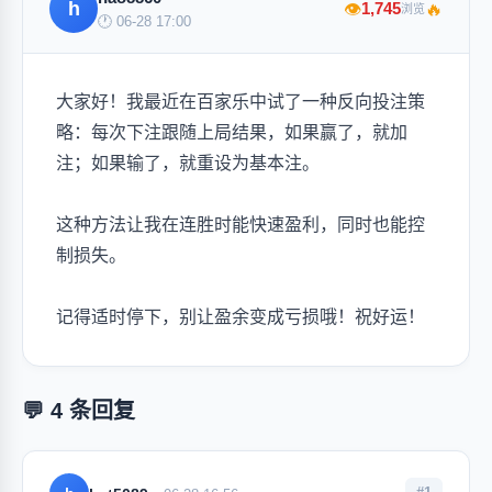
h
🔥
1,745
👁
浏览
🕐 06-28 17:00
大家好！我最近在百家乐中试了一种反向投注策
略：每次下注跟随上局结果，如果赢了，就加
注；如果输了，就重设为基本注。
这种方法让我在连胜时能快速盈利，同时也能控
制损失。
记得适时停下，别让盈余变成亏损哦！祝好运！
💬 4 条回复