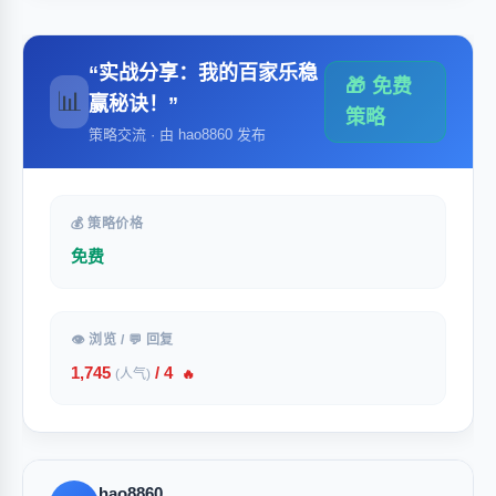
“实战分享：我的百家乐稳
🎁 免费
📊
赢秘诀！”
策略
策略交流 · 由 hao8860 发布
💰 策略价格
免费
👁 浏览 / 💬 回复
1,745
/ 4
(人气)
🔥
hao8860