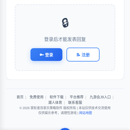
🔒
登录后才能发表回复
🔑 登录
📝 注册
首页
免费使用
软件下载
平台推荐
九游会J9入口
潮人体育
联系客服
© 2026 掌舵者百家乐策略软件 版权所有 | 本站仅供技术交流使用
仅供娱乐参考，请理性游戏 |
网站地图