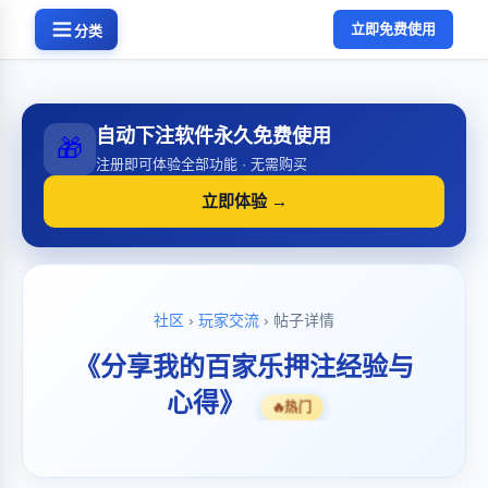
立即免费使用
分类
自动下注软件永久免费使用
🎁
注册即可体验全部功能 · 无需购买
立即体验 →
社区
›
玩家交流
› 帖子详情
《分享我的百家乐押注经验与
心得》
🔥
热门