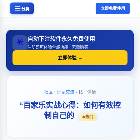
立即免费使用
分类
自动下注软件永久免费使用
🎁
注册即可体验全部功能 · 无需购买
立即体验 →
社区
›
玩家交流
› 帖子详情
“百家乐实战心得：如何有效控
制自己的
🔥
热门