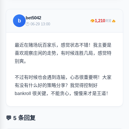
bet5042
b
🔥
1,210
👁
浏览
🕐 06-29 13:00
最近在赌场玩百家乐，感觉状态不错！我主要是
喜欢观察庄闲的走势，有时候连胜几局，感觉特
别爽。
不过有时候也会遇到连输，心态很重要啊！大家
有没有什么好的策略分享？我觉得控制好
bankroll 很关键，不能贪心，慢慢来才是王道！
💬 5 条回复