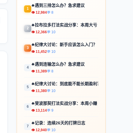
🔥
遇到三排怎么办？急求建议
1
👁 12,984
💬 8
🔥
拉布拉多打法实战分享：本周大亏
2
👁 12,366
💬 10
🔥
纪律大讨论：新手应该怎么入门？
3
👁 11,452
💬 10
🔥
遇到连输怎么办？急求建议
4
👁 11,389
💬 8
🔥
纪律大讨论：到底能不能长期盈利？
5
👁 11,380
💬 10
🔥
斐波那契打法实战分享：本周小赚
6
👁 13,114
💬 9
🔥
记录：连续26天的打牌日志
7
👁 12,940
💬 10