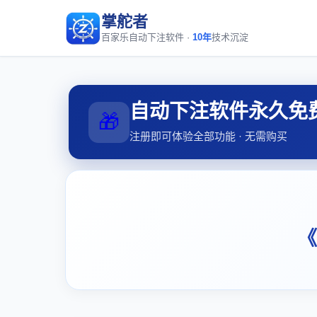
掌舵者
百家乐自动下注软件 ·
10年
技术沉淀
自动下注软件永久免
🎁
注册即可体验全部功能 · 无需购买
《