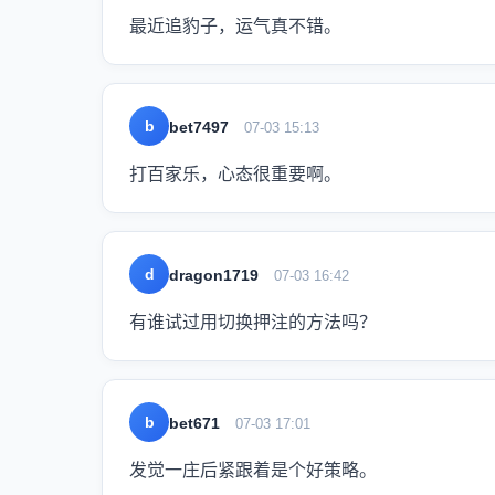
最近追豹子，运气真不错。
b
bet7497
07-03 15:13
打百家乐，心态很重要啊。
d
dragon1719
07-03 16:42
有谁试过用切换押注的方法吗？
b
bet671
07-03 17:01
发觉一庄后紧跟着是个好策略。