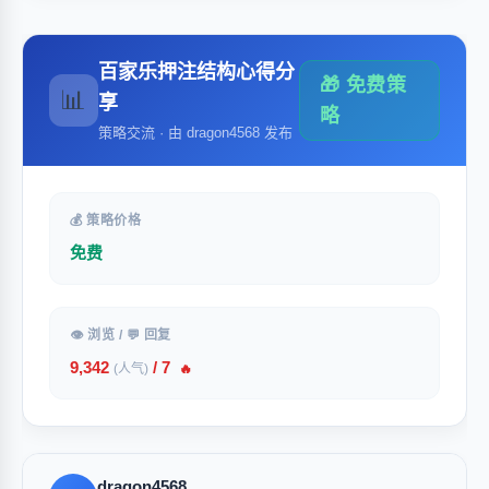
百家乐押注结构心得分
🎁 免费策
📊
享
略
策略交流 · 由 dragon4568 发布
💰 策略价格
免费
👁 浏览 / 💬 回复
9,342
/ 7
(人气)
🔥
dragon4568