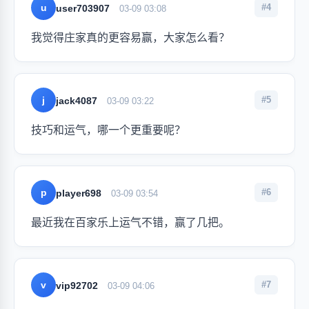
u
#4
user703907
03-09 03:08
我觉得庄家真的更容易赢，大家怎么看？
j
#5
jack4087
03-09 03:22
技巧和运气，哪一个更重要呢？
p
#6
player698
03-09 03:54
最近我在百家乐上运气不错，赢了几把。
v
#7
vip92702
03-09 04:06