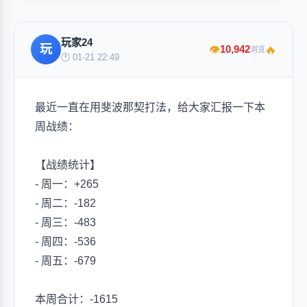
玩家24
🔥
玩
10,942
👁
浏览
🕐 01-21 22:49
最近一直在用斐波那契打法，给大家汇报一下本
周战绩：
【战绩统计】
- 周一：+265
- 周二：-182
- 周三：-483
- 周四：-536
- 周五：-679
本周合计：-1615