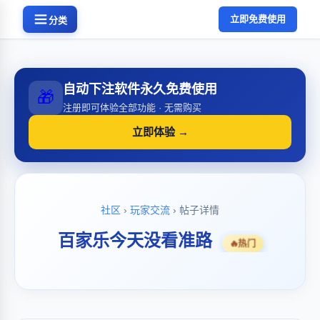
立即免费使用
分类
自动下注软件永久免费使用
🎁
注册即可体验全部功能 · 无需购买
立即体验 →
社区
›
玩家交流
› 帖子详情
百家乐今天没看准路
🔥
热门