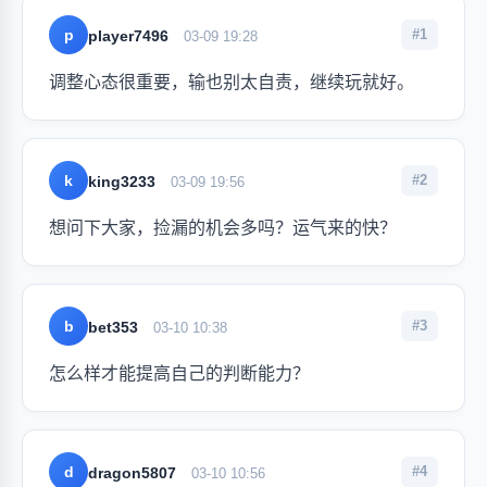
p
#1
player7496
03-09 19:28
调整心态很重要，输也别太自责，继续玩就好。
k
#2
king3233
03-09 19:56
想问下大家，捡漏的机会多吗？运气来的快？
b
#3
bet353
03-10 10:38
怎么样才能提高自己的判断能力？
d
#4
dragon5807
03-10 10:56