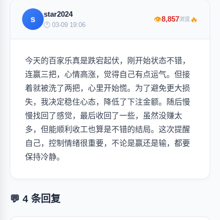
star2024
s
🔥
8,857
👁
浏览
🕐 03-09 19:06
今天的百家乐真是跌宕起伏，刚开始状态不错，
连赢三把，心情高涨，觉得自己有点运气。但接
着就被洗了两把，心里开始慌。为了避免更大损
失，我决定稳住心态，降低了下注金额。随后慢
慢找回了感觉，最后收回了一些，虽然没赚太
多，但能顺利收工也算是不错的结局。这次提醒
自己，控制情绪很重要，不论是赢还是输，都要
保持冷静。
💬 4 条回复